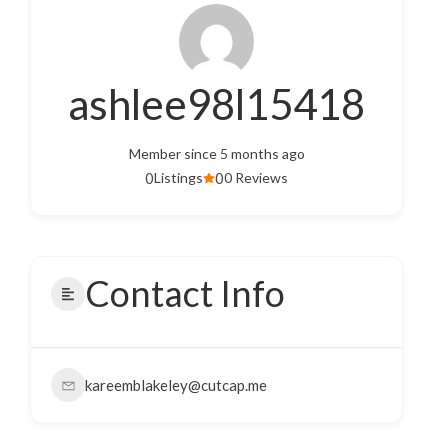
ashlee98l15418
Member since 5 months ago
0
0
Listings
0 Reviews
Contact Info
kareemblakeley@cutcap.me