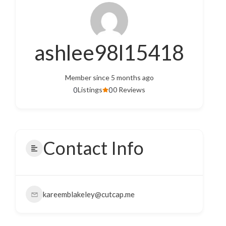
ashlee98l15418
Member since 5 months ago
0
0
Listings
0 Reviews
Contact Info
kareemblakeley@cutcap.me