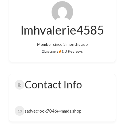
lmhvalerie4585
Member since 3 months ago
0
0
Listings
0 Reviews
Contact Info
sadyecrook7046@mmds.shop